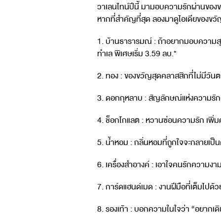
วาเลนไทน์ปีนี้ มามอบความรักผ่านของขวั
หากที่สำคัญที่สุด ลองมาดูไอเดียของขวัญ
1. บ้านธารารมณ์ : ถ้าอยากมอบความสุขแ
ทำเล พิเศษเริ่ม 3.59 ลบ.*
2. ทอง : ของขวัญสุดคลาสสิกที่ไม่มีวั
3. ดอกกุหลาบ : สัญลักษณ์แห่งความรัก ไ
4. ช็อกโกแลต : หวานซ่อนความรัก เพิ่ม
5. น้ำหอม : กลิ่นหอมที่ถูกใจจะกลายเป็น
6. เครื่องสำอางค์ : เอาใจคนรักความงาม
7. การ์ดแฮนด์เมด : งานฝีมือที่เต็มไปด
8. รองเท้า : บอกความในใจว่า “อยากเดิ