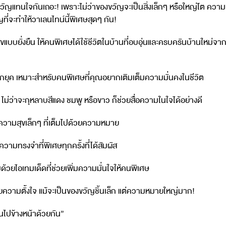
ญแทนใจกันเถอะ! เพราะไม่ว่าของขวัญจะเป็นสิ่งเล็กๆ หรือใหญ่โต ความหมา
ที่จะทำให้วาเลนไทน์นี้พิเศษสุดๆ กัน!
บบยั่งยืน ให้คนพิเศษได้ใช้ชีวิตในบ้านที่อบอุ่นและครบครันบ้านใหม่
นตกยุค เหมาะสำหรับคนพิเศษที่คุณอยากเติมเต็มความมั่นคงในชีวิต
ม่ว่าจะกุหลาบสีแดง ชมพู หรือขาว ก็ช่วยสื่อความในใจได้อย่างดี
ความสุขเล็กๆ ที่เต็มไปด้วยความหมาย
ความทรงจำที่พิเศษทุกครั้งที่ได้สัมผัส
ด้วยไอเทมเด็ดที่ช่วยเพิ่มความมั่นใจให้คนพิเศษ
้วยความตั้งใจ แม้จะเป็นของขวัญชิ้นเล็ก แต่ความหมายใหญ่มาก!
นไปข้างหน้าด้วยกัน”