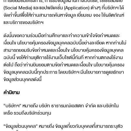
การเยี่ยมชมโครงการ, การรับข้อมูลผ่านทางเว็ปไซต์, โซเชียลมีเดีย
(Social Media) และแอปพลิเคชั่น (Application) ต่างๆ ที่บริษัทฯ ได้
จัดทำขึ้นเพื่อให้ท่านสามารถค้นหาข้อมูล เยี่ยมชม จอง ใช้ผลิตภัณฑ์
และบริการของบริษัทฯ
ดังนั้นขอความร่วมมือท่านศึกษาและทำความเข้าใจข้อกำหนดและ
เงื่อนไข นโยบายคุ้มครองข้อมูลบุคคลฉบับนี้อย่างละเอียด หากท่านไม่
สามารถยอมรับข้อกำหนดและเงื่อนไข นโยบายคุ้มครองข้อมูลบุคคล
ฉบับนี้ ขอให้ท่านยุติการใช้งานเว็บไซต์นี้ทันที หากท่านตกลงใช้งาน
ต่อไป ถือว่าท่านยินยอมตามข้อกำหนดและเงื่อนไข นโยบายคุ้มครอง
ข้อมูลบุคคลฉบับนี้ทุกประการ โดยบริษัทฯ มีนโยบายการดูแลรักษา
ข้อมูลส่วนบุคคลดังนี้
คำนิยาม
“บริษัทฯ” หมายถึง บริษัท ธารารมณ์เอสเตท จำกัด และบริษัทใน
เครือ รวมถึงบริษัทร่วมทุน
“ข้อมูลส่วนบุคคล” หมายถึง ข้อมูลเกี่ยวกับบุคคลที่สามารถระบุตัว