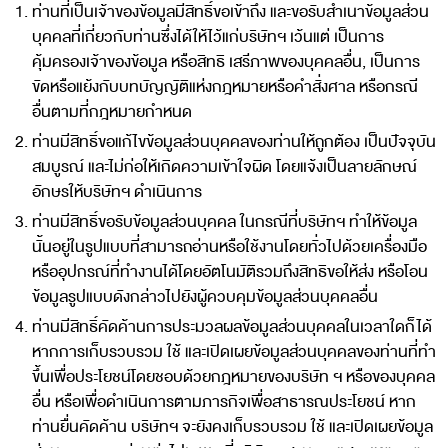
ท่านที่เป็นเจ้าของข้อมูลมีสิทธิ์ขอเข้าถึง และขอรับสำเนาข้อมูลส่วน
บุคคลที่เกี่ยวกับท่านซึ่งได้ให้ไว้แก่บริษัทฯ เว้นแต่ เป็นการ
คุ้มครองเจ้าของข้อมูล หรือสิทธิ เสรีภาพของบุคคลอื่น, เป็นการ
ขัดหรือแย้งกับบทบัญญัติแห่งกฎหมายหรือคำสั่งศาล หรือกรณี
อื่นตามที่กฎหมายกำหนด
ท่านมีสิทธิ์ขอแก้ไขข้อมูลส่วนบุคคลของท่านให้ถูกต้อง เป็นปัจจุบัน
สมบูรณ์ และไม่ก่อให้เกิดความเข้าใจผิด โดยแจ้งเป็นลายลักษณ์
อักษรให้บริษัทฯ ดำเนินการ
ท่านมีสิทธิ์ขอรับข้อมูลส่วนบุคคล ในกรณีที่บริษัทฯ ทำให้ข้อมูล
นั้นอยู่ในรูปแบบที่สามารถอ่านหรือใช้งานโดยทั่วไปด้วยเครื่องมือ
หรืออุปกรณ์ที่ทำงานได้โดยอัตโนมัติรวมถึงสิทธิขอให้ส่ง หรือโอน
ข้อมูลรูปแบบดังกล่าวไปยังผู้ควบคุมข้อมูลส่วนบุคคลอื่น
ท่านมีสิทธิ์คัดค้านการประมวลผลข้อมูลส่วนบุคคลในเวลาใดก็ได้
หากการเก็บรวบรวม ใช้ และเปิดเผยข้อมูลส่วนบุคคลของท่านที่ทำ
ขึ้นเพื่อประโยชน์โดยชอบด้วยกฎหมายของบริษัท ฯ หรือของบุคคล
อื่น หรือเพื่อดำเนินการตามภารกิจเพื่อสาธารณประโยชน์ หาก
ท่านยื่นคัดค้าน บริษัทฯ จะยังคงเก็บรวบรวม ใช้ และเปิดเผยข้อมูล