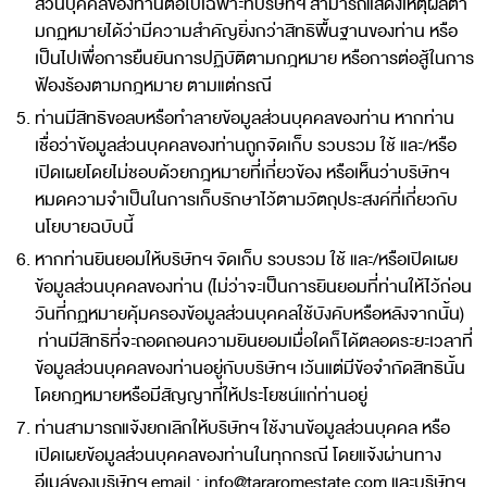
ส่วนบุคคลของท่านต่อไปเฉพาะที่บริษัทฯ สามารถแสดงเหตุผลตา
มกฏหมายได้ว่ามีความสำคัญยิ่งกว่าสิทธิพื้นฐานของท่าน หรือ
เป็นไปเพื่อการยืนยันการปฏิบัติตามกฎหมาย หรือการต่อสู้ในการ
ฟ้องร้องตามกฎหมาย ตามแต่กรณี
ท่านมีสิทธิขอลบหรือทำลายข้อมูลส่วนบุคคลของท่าน หากท่าน
เชื่อว่าข้อมูลส่วนบุคคลของท่านถูกจัดเก็บ รวบรวม ใช้ และ/หรือ
เปิดเผยโดยไม่ชอบด้วยกฎหมายที่เกี่ยวข้อง หรือเห็นว่าบริษัทฯ
หมดความจำเป็นในการเก็บรักษาไว้ตามวัตถุประสงค์ที่เกี่ยวกับ
นโยบายฉบับนี้
หากท่านยินยอมให้บริษัทฯ จัดเก็บ รวบรวม ใช้ และ/หรือเปิดเผย
ข้อมูลส่วนบุคคลของท่าน (ไม่ว่าจะเป็นการยินยอมที่ท่านให้ไว้ก่อน
วันที่กฏหมายคุ้มครองข้อมูลส่วนบุคคลใช้บังคับหรือหลังจากนั้น)
ท่านมีสิทธิที่จะถอดถอนความยินยอมเมื่อใดก็ได้ตลอดระยะเวลาที่
ข้อมูลส่วนบุคคลของท่านอยู่กับบริษัทฯ เว้นแต่มีข้อจำกัดสิทธินั้น
โดยกฎหมายหรือมีสัญญาที่ให้ประโยชน์แก่ท่านอยู่
ท่านสามารถแจ้งยกเลิกให้บริษัทฯ ใช้งานข้อมูลส่วนบุคคล หรือ
เปิดเผยข้อมูลส่วนบุคคลของท่านในทุกกรณี โดยแจ้งผ่านทาง
อีเมล์ของบริษัทฯ email :
info@tararomestate.com
และบริษัทฯ