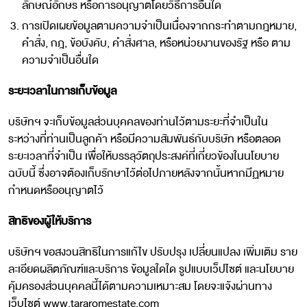
ลักษณ์อักษร หรือการอนุญาตโดยวิธีการอื่นใด
การเปิดเผยข้อมูลตามความจำเป็นเนื่องจากกระทำตามกฎหมาย,
คำสั่ง, กฎ, ข้อบังคับ, คำสั่งศาล, หรือหน่วยงานของรัฐ หรือ ตาม
ความจำเป็นอื่นใด
ระยะเวลาในการเก็บข้อมูล
บริษัทฯ จะเก็บข้อมูลส่วนบุคคลของท่านไว้ตามระยะที่จำเป็นใน
ระหว่างที่ท่านเป็นลูกค้า หรือมีความสัมพันธ์กับบริษัท หรือตลอด
ระยะเวลาที่จำเป็น เพื่อให้บรรลุวัตถุประสงค์ที่เกี่ยวข้องในนโยบาย
ฉบับนี้ ซึ่งอาจต้องเก็บรักษาไว้ต่อไปภายหลังจากนั้นหากมีฏหมาย
กำหนดหรืออนุญาตไว้
สิทธิของผู้ให้บริการ
บริษัทฯ ขอสงวนสิทธิในการแก้ไข ปรับปรุง เปลี่ยนแปลง เพิ่มเติม ราย
ละเอียดผลิตภัณฑ์และบริการ ข้อมูลใดใด รูปแบบเว็ปไซต์ และนโยบาย
คุ้มครองส่วนบุคคลนี้ได้ตามความเหมาะสม โดยจะแจ้งผ่านทาง
เว็บไซต์
www.tararomestate.com