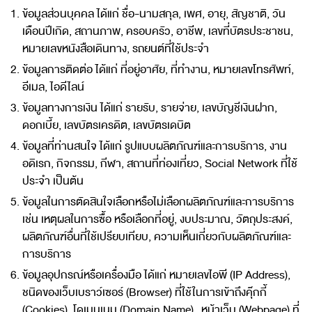
ข้อมูลส่วนบุคคล ได้แก่ ชื่อ-นามสกุล, เพศ, อายุ, สัญชาติ, วัน
เดือนปีเกิด, สถานภาพ, ครอบครัว, อาชีพ, เลขที่บัตรประชาชน,
หมายเลขหนังสือเดินทาง, รถยนต์ที่ใช้ประจำ
ข้อมูลการติดต่อ ได้แก่ ที่อยู่อาศัย, ที่ทำงาน, หมายเลขโทรศัพท์,
อีเมล, ไอดีไลน์
ข้อมูลทางการเงิน ได้แก่ รายรับ, รายจ่าย, เลขบัญชีเงินฝาก,
ดอกเบี้ย, เลขบัตรเครดิต, เลขบัตรเดบิต
ข้อมูลที่ท่านสนใจ ได้แก่ รูปแบบผลิตภัณฑ์และการบริการ, งาน
อดิเรก, กิจกรรม, กีฬา, สถานที่ท่องเที่ยว, Social Network ที่ใช้
ประจำ เป็นต้น
ข้อมูลในการตัดสินใจเลือกหรือไม่เลือกผลิตภัณฑ์และการบริการ
เช่น เหตุผลในการซื้อ หรือเลือกที่อยู่, งบประมาณ, วัตถุประสงค์,
ผลิตภัณฑ์อื่นที่ใช้เปรียบเทียบ, ความเห็นเกี่ยวกับผลิตภัณฑ์และ
การบริการ
ข้อมูลอุปกรณ์หรือเครื่องมือ ได้แก่ หมายเลขไอพี (IP Address),
ชนิดของเว็บเบราว์เซอร์ (Browser) ที่ใช้ในการเข้าถึงคุ๊กกี้
(Cookies), โดเมนเนม (Domain Name), หน้าเว็บ (Webpage) ที่