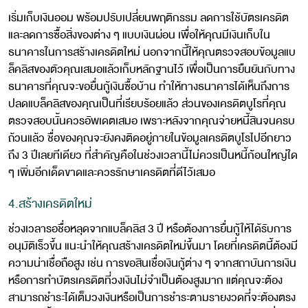
เริ่มเก็บเงินออม พร้อมปรับเปลี่ยนพฤติกรรม ลดการใช้บัตรเครดิต
และลดการซื้อสิ่งของต่าง ๆ แบบเงินผ่อน เพื่อให้คุณมีเงินเก็บใน
ธนาคารในการสร้างเครดิตใหม่ นอกจากนี้ให้คุณตรวจสอบข้อมูลแบ
ล็คลิสของตัวคุณเสมอแล้วเก็บหลักฐานไว้ เพื่อเป็นการยืนยันกับทาง
ธนาคารที่คุณจะขอยื่นกู้เงินซื้อบ้าน ทำให้ทางธนาคารได้เห็นถึงการ
ปลดแบล็คลิสของคุณเป็นที่เรียบร้อยแล้ว ส่วนของเครดิตบูโรที่คุณ
ตรวจสอบนั้นควรอัพเดตเสมอ เพราะหลังจากคุณจ่ายหนี้สินจนครบ
ถ้วนแล้ว ชื่อของคุณจะยังคงติดอยู่ภายในข้อมูลเครดิตบูโรไปอีกยาว
ถึง 3 ปีเลยทีเดียว ที่สำคัญคือในช่วงเวลานี้ไม่ควรเป็นหนี้ก้อนใหญ่ใด
ๆ เพิ่มอีกเด็ดขาดและควรรักษาเครดิตที่ดีไว้เสมอ
4.สร้างเครดิตใหม่
ช่วงเวลารอชื่อหลุดจากแบล็คลิส 3 ปี หรือต้องการยื่นกู้ให้ได้รับการ
อนุมัติเร็วขึ้น แนะนำให้คุณสร้างเครดิตใหม่ขึ้นมา โดยที่เครดิตนี้ต้องมี
ความน่าเชื่อถือสูง เช่น การขอสินเชื่อเงินกู้ต่าง ๆ จากสถาบันการเงิน
หรือการทำบัตรเครดิตที่วงเงินไม่จำเป็นต้องสูงมาก แต่คุณจะต้อง
สามารถชำระได้เต็มวงเงินหรือเป็นการชำระตามรายงวดที่จะต้องตรง