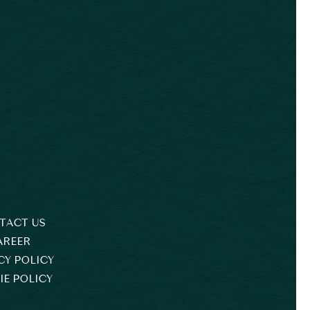
TACT US
AREER
CY POLICY
E POLICY