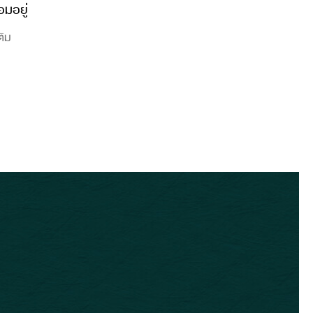
อมอยู่
ติม