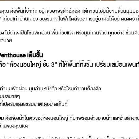
พื้นที่จำกัด อยู่แล้วอาจรู้สึกอึดอัด แต่ทาวน์โฮมนี้จะเปลี่ยนมุมมองนั
เทียบเท่าบ้านเดี่ยว รองรับทุกไลฟ์สไตล์ของการอยู่อาศัยได้อย่างลงตัว ที
ไม่ว่าจะเป็นโซนพักผ่อน พื้นที่รับแขก หรือมุมทานข้าว ทุกอย่างเชื่อมต่อกั
างสบาย
enthouse เต็มชั้น
ือ “ห้องนอนใหญ่ ชั้น 3” ที่ให้พื้นที่ทั้งชั้น เปรียบเสมือนเพนท
 จะทำมุมพักผ่อน มุมอ่านหนังสือ หรือโซนทำงานก็ลงตัว
้แบบสบายๆ
่เปิดรับแสงธรรมชาติได้อย่างเต็มที่
มียม คือห้องน้ำในตัวของห้องนอนใหญ่ ที่มาพร้อมอ่างอาบน้ำ และอ่างล้างห
้านของคุณเอง