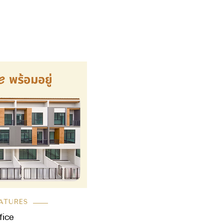
ATURES
ice