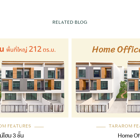
RELATED BLOG
OM FEATURES
TARAROM FE
์โฮม 3 ชั้น
Home Off