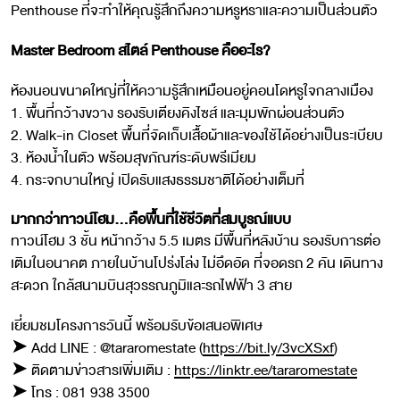
Penthouse ที่จะทำให้คุณรู้สึกถึงความหรูหราและความเป็นส่วนตัว
Master Bedroom สไตล์ Penthouse คืออะไร?
ห้องนอนขนาดใหญ่ที่ให้ความรู้สึกเหมือนอยู่คอนโดหรูใจกลางเมือง
1. พื้นที่กว้างขวาง รองรับเตียงคิงไซส์ และมุมพักผ่อนส่วนตัว
2. Walk-in Closet พื้นที่จัดเก็บเสื้อผ้าและของใช้ได้อย่างเป็นระเบียบ
3. ห้องน้ำในตัว พร้อมสุขภัณฑ์ระดับพรีเมียม
4. กระจกบานใหญ่ เปิดรับแสงธรรมชาติได้อย่างเต็มที่
มากกว่าทาวน์โฮม…คือพื้นที่ใช้ชีวิตที่สมบูรณ์แบบ
ทาวน์โฮม 3 ชั้น หน้ากว้าง 5.5 เมตร มีพื้นที่หลังบ้าน รองรับการต่อ
เติมในอนาคต ภายในบ้านโปร่งโล่ง ไม่อึดอัด ที่จอดรถ 2 คัน เดินทาง
สะดวก ใกล้สนามบินสุวรรณภูมิและรถไฟฟ้า 3 สาย
เยี่ยมชมโครงการวันนี้ พร้อมรับข้อเสนอพิเศษ
➤ Add LINE : @tararomestate (
https://bit.ly/3vcXSxf
)
➤ ติดตามข่าวสารเพิ่มเติม :
https://linktr.ee/tararomestate
➤ โทร : 081 938 3500