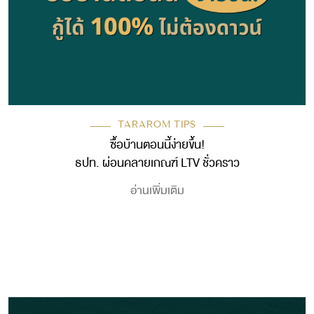
TARAROM TIPS
ซื้อบ้านตอนนี้ง่ายขึ้น!
ธปท. ผ่อนคลายเกณฑ์ LTV ชั่วคราว
อ่านเพิ่มเติม