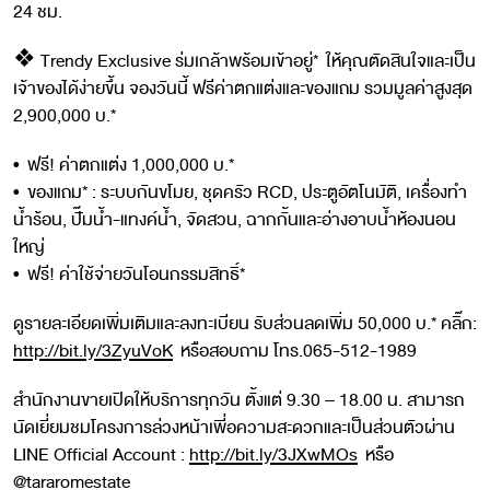
24 ชม.
❖ Trendy Exclusive ร่มเกล้าพร้อมเข้าอยู่* ให้คุณตัดสินใจและเป็น
เจ้าของได้ง่ายขึ้น จองวันนี้ ฟรีค่าตกแต่งและของแถม รวมมูลค่าสูงสุด
2,900,000 บ.*
• ฟรี! ค่าตกแต่ง 1,000,000 บ.*
• ของแถม* : ระบบกันขโมย, ชุดครัว RCD, ประตูอัตโนมัติ, เครื่องทำ
น้ำร้อน, ปั๊มน้ำ-แทงค์น้ำ, จัดสวน, ฉากกั้นและอ่างอาบน้ำห้องนอน
ใหญ่
• ฟรี! ค่าใช้จ่ายวันโอนกรรมสิทธิ์*
ดูรายละเอียดเพิ่มเติมและลงทะเบียน รับส่วนลดเพิ่ม 50,000 บ.* คลิ๊ก:
http://bit.ly/3ZyuVoK
หรือสอบถาม โทร.065-512-1989
สำนักงานขายเปิดให้บริการทุกวัน ตั้งแต่ 9.30 – 18.00 น. สามารถ
นัดเยี่ยมชมโครงการล่วงหน้าเพี่อความสะดวกและเป็นส่วนตัวผ่าน
LINE Official Account :
http://bit.ly/3JXwMOs
หรือ
@tararomestate