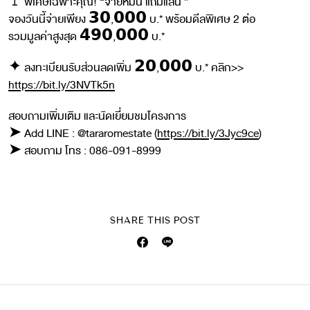
🚩พิเศษเฉพาะคุณ! “จ่ายหมื่น แถมแสน ”
จองวันนี้จ่ายเพียง 𝟯𝟬,𝟬𝟬𝟬 บ.* พร้อมดีลพิเศษ 2 ต่อ
รวมมูลค่าสูงสุด 𝟰𝟵𝟬,𝟬𝟬𝟬 บ.*
✦ ลงทะเบียนรับส่วนลดเพิ่ม 𝟮𝟬,𝟬𝟬𝟬 บ.* คลิก>>
https://bit.ly/3NVTk5n
สอบถามเพิ่มเติม และนัดเยี่ยมชมโครงการ
➤ Add LINE : @tararomestate (
https://bit.ly/3Jyc9ce
)
➤ สอบถาม โทร : 086-091-8999
SHARE THIS POST