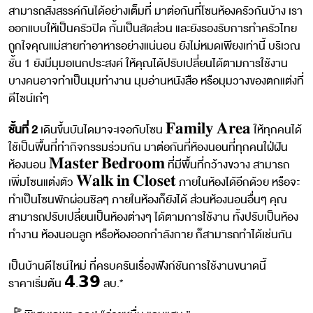
สามารถสังสรรค์กันได้อย่างเต็มที่ มาต่อกันที่โซนห้องครัวกันบ้าง เรา
ออกแบบให้เป็นครัวปิด กั้นเป็นสัดส่วน และยังรองรับการทำครัวไทย
ถูกใจคุณแม่สายทำอาหารอย่างแน่นอน ยังไม่หมดเพียงเท่านี้ บริเวณ
ชั้น 1 ยังมีมุมอเนกประสงค์ ให้คุณได้ปรับเปลี่ยนได้ตามการใช้งาน
บางคนอาจทำเป็นมุมทำงาน มุมอ่านหนังสือ หรือมุมวางของตกแต่งที่
ดีไซน์เก๋ๆ
ชั้นที่ 2
เดินขึ้นบันไดมาจะเจอกับโซน 𝐅𝐚𝐦𝐢𝐥𝐲 𝐀𝐫𝐞𝐚 ให้ทุกคนได้
ใช้เป็นพื้นที่ทำกิจกรรมร่วมกัน มาต่อกันที่ห้องนอนที่ทุกคนใฝ่ฝัน
ห้องนอน 𝐌𝐚𝐬𝐭𝐞𝐫 𝐁𝐞𝐝𝐫𝐨𝐨𝐦 ที่มีพื้นที่กว้างขวาง สามารถ
เพิ่มโซนแต่งตัว 𝐖𝐚𝐥𝐤 𝐢𝐧 𝐂𝐥𝐨𝐬𝐞𝐭 ภายในห้องได้อีกด้วย หรือจะ
ทำเป็นโซนพักผ่อนชิลๆ ภายในห้องก็ยังได้ ส่วนห้องนอนอื่นๆ คุณ
สามารถปรับเปลี่ยนเป็นห้องต่างๆ ได้ตามการใช้งาน ทั้งปรับเป็นห้อง
ทำงาน ห้องนอนลูก หรือห้องออกกำลังกาย ก็สามารถทำได้เช่นกัน
เป็นบ้านดีไซน์ใหม่ ที่ครบครันเรื่องฟังก์ชันการใช้งานขนาดนี้
ราคาเริ่มต้น 𝟰.𝟯𝟵 ลบ.*