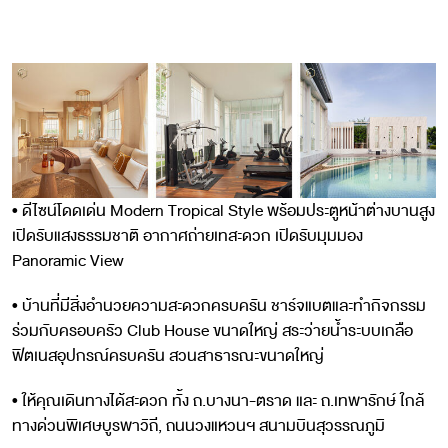
.
• ดีไซน์โดดเด่น Modern Tropical Style พร้อมประตูหน้าต่างบานสูง
เปิดรับแสงธรรมชาติ อากาศถ่ายเทสะดวก เปิดรับมุมมอง
Panoramic View
• บ้านที่มีสิ่งอำนวยความสะดวกครบครัน ชาร์จแบตและทำกิจกรรม
ร่วมกับครอบครัว Club House ขนาดใหญ่ สระว่ายน้ำระบบเกลือ
ฟิตเนสอุปกรณ์ครบครัน สวนสาธารณะขนาดใหญ่
• ให้คุณเดินทางได้สะดวก ทั้ง ถ.บางนา-ตราด และ ถ.เทพารักษ์ ใกล้
ทางด่วนพิเศษบูรพาวิถี, ถนนวงแหวนฯ สนามบินสุวรรณภูมิ