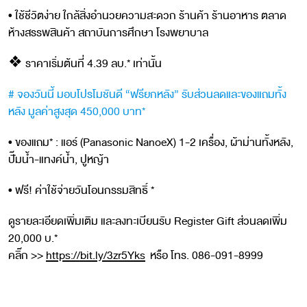
• ใช้ชีวิตง่าย ใกล้สิ่งอำนวยความสะดวก ร้านค้า ร้านอาหาร ตลาด
ห้างสรรพสินค้า สถาบันการศึกษา โรงพยาบาล
❖ ราคาเริ่มต้นที่ 4.39 ลบ.* เท่านั้น
# จองวันนี้ มอบโปรโมชันดี “ฟรียกหลัง” รับส่วนลดและของแถมทั้ง
หลัง มูลค่าสูงสุด 450,000 บาท*
• ของแถม* : แอร์ (Panasonic NanoeX) 1-2 เครื่อง, ผ้าม่านทั้งหลัง,
ปั๊มน้ำ-แทงค์น้ำ, ปูหญ้า
• ฟรี! ค่าใช้จ่ายวันโอนกรรมสิทธิ์ *
ดูรายละเอียดเพิ่มเติม และลงทะเบียนรับ Register Gift ส่วนลดเพิ่ม
20,000 บ.*
คลิ๊ก >>
https://bit.ly/3zr5Yks
หรือ โทร. 086-091-8999