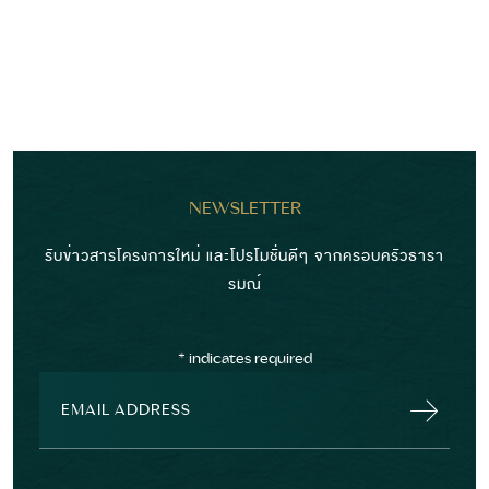
NEWSLETTER
รับข่าวสารโครงการใหม่ และโปรโมชั่นดีๆ จากครอบครัวธารา
รมณ์
*
indicates required