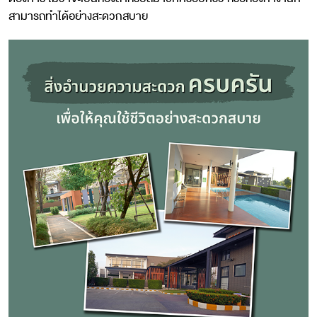
สามารถทำได้อย่างสะดวกสบาย