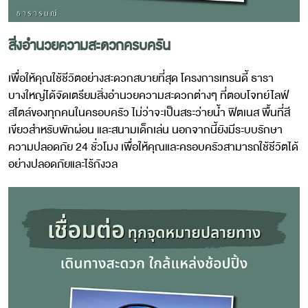
สิ่งอำนวยความสะดวกครบครัน
เพื่อให้คุณใช้ชีวิตอย่างสะดวกสบายที่สุด โครงการเทรนดี้ ธารา
บางใหญ่ได้จัดเตรียมสิ่งอำนวยความสะดวกต่างๆ ที่ตอบโจทย์ไลฟ์
สไตล์ของทุกคนในครอบครัว ไม่ว่าจะเป็นสระว่ายน้ำ ฟิตเนส พื้นที่สี
เขียวสำหรับพักผ่อน และสนามเด็กเล่น นอกจากนี้ยังมีระบบรักษา
ความปลอดภัย 24 ชั่วโมง เพื่อให้คุณและครอบครัวสามารถใช้ชีวิตได้
อย่างปลอดภัยและไร้กังวล