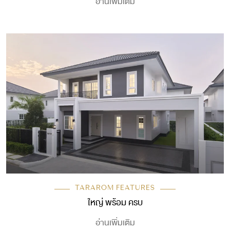
อ่านเพิ่มเติม
TARAROM FEATURES
ใหญ่ พร้อม ครบ
อ่านเพิ่มเติม