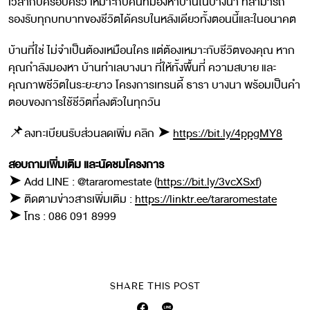
เวลากับครอบครัว เหมาะกับคนที่มองหาบ้านในบางนา ที่สามารถ
รองรับทุกบทบาทของชีวิตได้ครบในหลังเดียวทั้งตอนนี้และในอนาคต
บ้านที่ใช่ ไม่จำเป็นต้องเหมือนใคร แต่ต้องเหมาะกับชีวิตของคุณ หาก
คุณกำลังมองหา บ้านทำเลบางนา ที่ให้ทั้งพื้นที่ ความสบาย และ
คุณภาพชีวิตในระยะยาว โครงการเทรนดี้ ธารา บางนา พร้อมเป็นคำ
ตอบของการใช้ชีวิตที่ลงตัวในทุกวัน
📌ลงทะเบียนรับส่วนลดเพิ่ม คลิก ➤
https://bit.ly/4ppgMY8
สอบถามเพิ่มเติม และนัดชมโครงการ
➤ Add LINE : @tararomestate (
https://bit.ly/3vcXSxf
)
➤ ติดตามข่าวสารเพิ่มเติม :
https://linktr.ee/tararomestate
➤ โทร : 086 091 8999
SHARE THIS POST