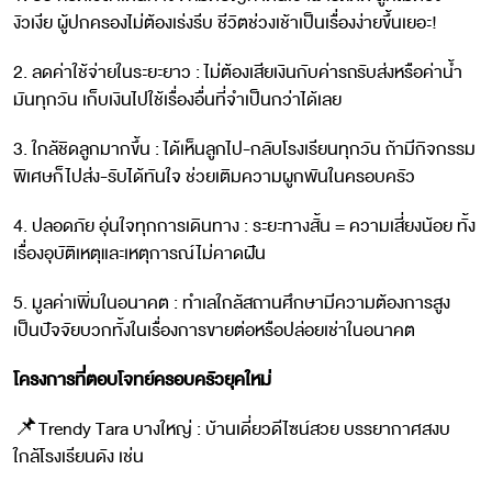
งัวเงีย ผู้ปกครองไม่ต้องเร่งรีบ ชีวิตช่วงเช้าเป็นเรื่องง่ายขึ้นเยอะ!
2. ลดค่าใช้จ่ายในระยะยาว : ไม่ต้องเสียเงินกับค่ารถรับส่งหรือค่าน้ำ
มันทุกวัน เก็บเงินไปใช้เรื่องอื่นที่จำเป็นกว่าได้เลย
3. ใกล้ชิดลูกมากขึ้น : ได้เห็นลูกไป-กลับโรงเรียนทุกวัน ถ้ามีกิจกรรม
พิเศษก็ไปส่ง-รับได้ทันใจ ช่วยเติมความผูกพันในครอบครัว
4. ปลอดภัย อุ่นใจทุกการเดินทาง : ระยะทางสั้น = ความเสี่ยงน้อย ทั้ง
เรื่องอุบัติเหตุและเหตุการณ์ไม่คาดฝัน
5. มูลค่าเพิ่มในอนาคต : ทำเลใกล้สถานศึกษามีความต้องการสูง
เป็นปัจจัยบวกทั้งในเรื่องการขายต่อหรือปล่อยเช่าในอนาคต
โครงการที่ตอบโจทย์ครอบครัวยุคใหม่
📌Trendy Tara บางใหญ่ : บ้านเดี่ยวดีไซน์สวย บรรยากาศสงบ
ใกล้โรงเรียนดัง เช่น