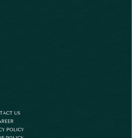
TACT US
AREER
CY POLICY
E POLICY