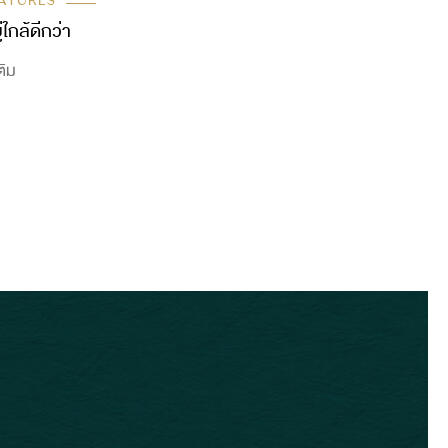
ATURES
่ใกล้ดีกว่า
ติม