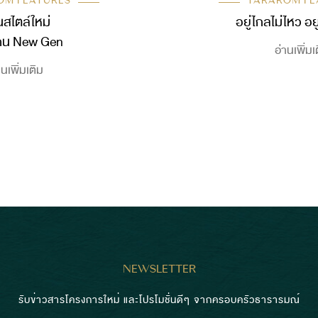
OM FEATURES
TARAROM FE
นสไตล์ใหม่
อยู่ไกลไม่ไหว อยู
คน New Gen
อ่านเพิ่มเ
านเพิ่มเติม
NEWSLETTER
รับข่าวสารโครงการใหม่ และโปรโมชั่นดีๆ จากครอบครัวธารารมณ์