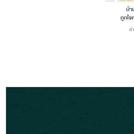
TARAR
บ้า
ถูกใจ
อ่