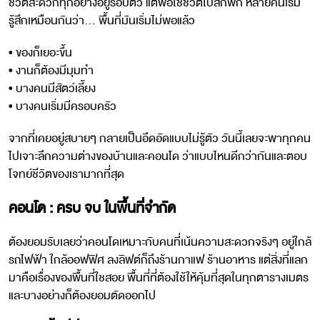
ชีวิตสะดวกทุกอย่างอยู่รอบตัว แต่พอใช้ชีวิตไปสักพัก หลายคนเริ่ม
รู้สึกเหมือนกันว่า… พื้นที่มันเริ่มไม่พอแล้ว
• ของก็เยอะขึ้น
• งานก็ต้องมีมุมทำ
• บางคนมีสัตว์เลี้ยง
• บางคนเริ่มมีครอบครัว
จากที่เคยอยู่สบายๆ กลายเป็นอึดอัดแบบไม่รู้ตัว วันนี้เลยจะพาทุกคน
ไปเจาะลึกความต่างของบ้านและคอนโด ว่าแบบไหนดีกว่ากันและตอบ
โจทย์ชีวิตของเรามากที่สุด
คอนโด : ครบ จบ ในพื้นที่จำกัด
ต้องยอมรับเลยว่าคอนโดเหมาะกับคนที่เน้นความสะดวกจริงๆ อยู่ใกล้
รถไฟฟ้า ใกล้ออฟฟิศ ลงลิฟต์ก็ถึงร้านกาแฟ ร้านอาหาร แต่สิ่งที่แลก
มาคือเรื่องของพื้นที่ใชสอย พื้นที่ที่ต้องใช้ให้คุ้มที่สุดในทุกตารางเมตร
และบางอย่างก็ต้องยอมตัดออกไป