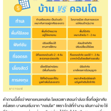
คำถามนี้เชื่อว่าหลายคนเคยคิด โดยเฉพาะตอนกำลังจะซื้อที่อยู่อาศัย
ครั้งแรก บางคนเริ่มจาก “คอนโด” เพราะใกล้ที่ทำงาน เดินทางง่าย ใช้