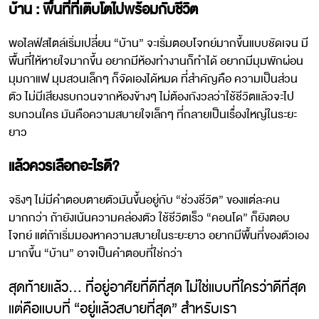
บ้าน : พื้นที่ที่เติบโตไปพร้อมกับชีวิต
พอไลฟ์สไตล์เริ่มเปลี่ยน “บ้าน” จะเริ่มตอบโจทย์มากขึ้นแบบชัดเจน มี
พื้นที่ให้หายใจมากขึ้น อยากมีห้องทำงานก็ทำได้ อยากมีมุมพักผ่อน
มุมกาแฟ มุมสวนเล็กๆ ก็จัดเองได้หมด ที่สำคัญคือ ความเป็นส่วน
ตัว ไม่มีเสียงรบกวนจากห้องข้างๆ ไม่ต้องกังวลว่าใช้ชีวิตแล้วจะไป
รบกวนใคร มันคือความสบายใจเล็กๆ ที่กลายเป็นเรื่องใหญ่ในระยะ
ยาว
แล้วควรเลือกอะไรดี?
จริงๆ ไม่มีคำตอบตายตัวมันขึ้นอยู่กับ “ช่วงชีวิต” ของแต่ละคน
มากกว่า ถ้ายังเน้นความคล่องตัว ใช้ชีวิตเร็ว “คอนโด” ก็ยังตอบ
โจทย์ แต่ถ้าเริ่มมองหาความสบายในระยะยาว อยากมีพื้นที่ของตัวเอง
มากขึ้น “บ้าน” อาจเป็นคำตอบที่ใช่กว่า
สุดท้ายแล้ว… ที่อยู่อาศัยที่ดีที่สุด ไม่ใช่แบบที่ใครว่าดีที่สุด
แต่คือแบบที่ “อยู่แล้วสบายที่สุด” สำหรับเรา