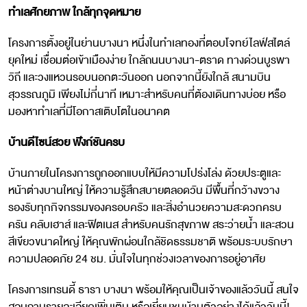
ทำเลศักยภาพ ใกล้ทุกจุดหมาย
โครงการตั้งอยู่ในย่านบางนา หนึ่งในทำเลทองที่ตอบโจทย์ไลฟ์สไตล์
ยุคใหม่ เชื่อมต่อเข้าเมืองง่าย ใกล้ถนนบางนา-ตราด ทางด่วนบูรพา
วิถี และวงแหวนรอบนอกตะวันออก นอกจากนี้ยังใกล้ สนามบิน
สุวรรณภูมิ เพียงไม่กี่นาที เหมาะสำหรับคนที่ต้องเดินทางบ่อย หรือ
มองหาทำเลที่มีโอกาสเติบโตในอนาคต
บ้านดีไซน์สวย ฟังก์ชันครบ
บ้านภายในโครงการถูกออกแบบให้มีความโปร่งโล่ง ด้วยประตูและ
หน้าต่างบานใหญ่ ให้ความรู้สึกสบายตลอดวัน มีพื้นที่กว้างขวาง
รองรับทุกกิจกรรมของครอบครัว และสิ่งอำนวยความสะดวกครบ
ครัน คลับเฮาส์ และฟิตเนส สำหรับคนรักสุขภาพ สระว่ายน้ำ และสวน
สีเขียวขนาดใหญ่ ให้คุณพักผ่อนใกล้ชิดธรรมชาติ พร้อมระบบรักษา
ความปลอดภัย 24 ชม. มั่นใจในทุกช่วงเวลาของการอยู่อาศัย
โครงการเทรนดี้ ธารา บางนา พร้อมให้คุณเป็นเจ้าของแล้ววันนี้ สนใจ