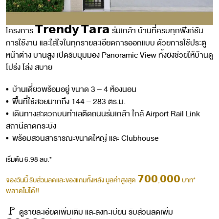
โครงการ 𝗧𝗿𝗲𝗻𝗱𝘆 𝗧𝗮𝗿𝗮 ร่มเกล้า บ้านที่ครบทุกฟังก์ชัน
การใช้งาน และใส่ใจในทุกรายละเอียดการออกแบบ ด้วยการใช้ประตู
หน้าต่าง บานสูง เปิดรับมุมมอง Panoramic View ทั้งยังช่วยให้บ้านดู
โปร่ง โล่ง สบาย
• บ้านเดี่ยวพร้อมอยู่ ขนาด 3 – 4 ห้องนอน
• พื้นที่ใช้สอยมากถึง 144 – 283 ตร.ม.
• เดินทางสะดวกบนทำเลติดถนนร่มเกล้า ใกล้ Airport Rail Link
สถานีลาดกระบัง
• พร้อมสวนสาธารณะขนาดใหญ่ และ Clubhouse
เริ่มต้น 6.98 ลบ.*
จองวันนี้ รับส่วนลดและของแถมทั้งหลัง มูลค่าสูงสุด 𝟳𝟬𝟬,𝟬𝟬𝟬 บาท*
พลาดไม่ได้!!
🚩 ดูรายละเอียดเพิ่มเติม และลงทะเบียน รับส่วนลดเพิ่ม