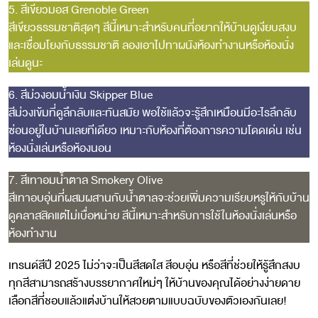
5. สีเขียวมอส Grenoble Green
สีเขียวธรรมชาติสุดๆ สีนี้เหมาะสำหรับคนที่อยากให้บ้านดูเงียบสงบ
และเชื่อมโยงกับธรรมชาติ ลองเอาไปทาผนังห้องทำงานหรือห้องนั่ง
เล่นดูนะ
6. สีม่วงอมน้ำเงิน Skipper Blue
สีม่วงเข้มที่ดูลึกลับและทันสมัย พอใช้แล้วจะรู้สึกเหมือนมีอะไรลึกลับ
ซ่อนอยู่ในบ้านเลยทีเดียว เหมาะกับห้องที่ต้องการความโดดเด่น เช่น
ห้องนั่งเล่นหรือห้องนอน
7. สีเทาอมน้ำตาล Smokery Olive
สีเทาอบอุ่นที่ผสมผสานกับน้ำตาลจะช่วยเพิ่มความเรียบหรูให้กับบ้าน
ดูคลาสสิคแต่ไม่เบื่อหน่าย สีนี้เหมาะสำหรับการใช้ในห้องนั่งเล่นหรือ
ห้องทำงาน
เทรนด์สีปี 2025 ไม่ว่าจะเป็นสีสดใส สีอบอุ่น หรือสีที่ช่วยให้รู้สึกสงบ
ทุกสีสามารถสร้างบรรยากาศใหม่ๆ ให้บ้านของคุณได้อย่างง่ายดาย
เลือกสีที่ชอบแล้วแต่งบ้านให้สวยตามแบบฉบับของตัวเองกันเลย!