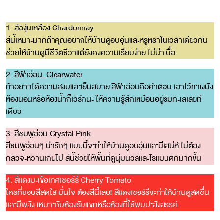
1. สีองุ่นเหลือง Chardonnay
สีนี้เหมาะมากถ้าคุณอยากให้บ้านดูอบอุ่นและหรูหราในเวลาเดียวกัน
ช่วยให้บ้านดูมีชีวิตชีวาแต่ยังคงความเรียบง่าย ไม่น่าเบื่อ
2. สีฟ้าอ่อน_Clearwater
ถ้าอยากได้ความสงบและเย็นสบาย สีฟ้าอ่อนคือคำตอบ เอาไว้ทาผนัง
ห้องนอนหรือห้องน้ำก็เวิร์กนะ ให้ความรู้สึกเหมือนอยู่ริมทะเลเลยที
เดียว
3. สีชมพูอ่อน Crystal Pink
สีชมพูอ่อนๆ น่ารักๆ แบบนี้จะทำให้บ้านดูอบอุ่นและมีเสน่ห์ ไม่ต้อง
กลัวจะหวานเกินไป สีนี้ช่วยให้พื้นที่ดูนุ่มนวลและโรแมนติกมากขึ้น
4. สีแดงมะเขือเทศเชอร์รี Cherry Tomato
ใครที่ชอบสีสดใส มั่นใจ ต้องสีนี้เลย! สีแดงเชอร์รีจะทำให้บ้านดูสดชื่น
และมีพลัง เหมาะกับห้องรับแขกหรือห้องที่ใช้พบปะสังสรรค์