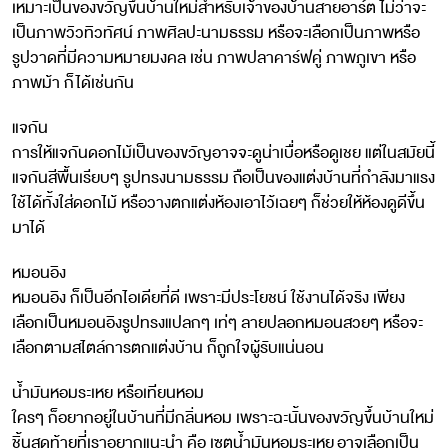
เหมาะเป็นของขวัญขึ้นบ้านใหม่สำหรับเจ้าของบ้านสายอาร์ต ไม่ว่าจะ
เป็นภาพวิวทิวทัศน์ ภาพศิลปะนามธรรม หรือจะเลือกเป็นภาพหรือ
รูปวาดที่มีความหมายมงคล เช่น ภาพปลาคาร์ฟคู่ ภาพภูเขา หรือ
ภาพม้า ก็ได้เช่นกัน
แจกัน
การให้แจกันดอกไม้เป็นของขวัญอาจจะดูน่าเบื่อหรือดูเชย แต่ในสมัยนี้
แจกันสีพื้นเรียบๆ รูปทรงนามธรรม ถือเป็นของแต่งบ้านที่กำลังมาแรง
ใช้ได้ทั้งใส่ดอกไม้ หรือวางตกแต่งห้องเอาไว้เฉยๆ ก็ช่วยให้ห้องดูดีขึ้น
มาได้
หมอนอิง
หมอนอิง ก็เป็นอีกไอเดียที่ดี เพราะมีประโยชน์ ใช้งานได้จริง เพียง
เลือกเป็นหมอนอิงรูปทรงแปลกๆ เท่ๆ ลายปลอกหมอนสวยๆ หรือจะ
เลือกตามสไตล์การตกแต่งบ้าน ก็ถูกใจผู้รับแน่นอน
น้ำมันหอมระเหย หรือเทียนหอม
ใครๆ ก็อยากอยู่ในบ้านที่มีกลิ่นหอม เพราะฉะนั้นของขวัญขึ้นบ้านใหม่
ชิ้นสุดท้ายที่เราอยากแนะนำ คือ เซตน้ำมันหอมระเหย อาจเลือกเป็น