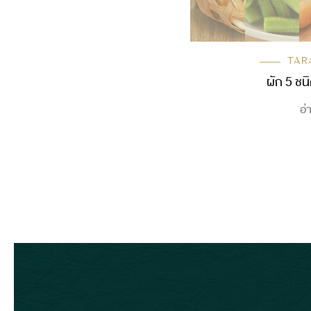
TAR
ผัก 5 ชน
อ่