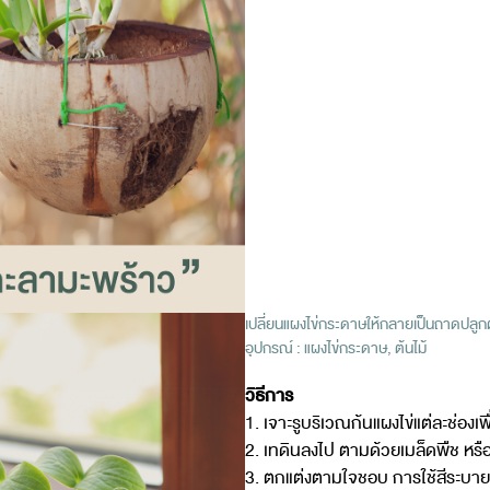
เปลี่ยนแผงไข่กระดาษให้กลายเป็นถาดปลูกต
อุปกรณ์ : แผงไข่กระดาษ, ต้นไม้
วิธีการ
1. เจาะรูบริเวณก้นแผงไข่แต่ละช่องเ
2. เทดินลงไป ตามด้วยเมล็ดพืช หรือ
3. ตกแต่งตามใจชอบ การใช้สีระบา