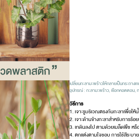
เปลี่ยนกะลามะพร้าวให้กลายเป็นกระถางแข
อุปกรณ์ : กะลามะพร้าว, เชือกคอตตอน, กร
วิธีการ
1. เจาะรูบริเวณตรงก้นกะลาเพื่อให้
2. เจาะด้านข้างกะลาสำหรับการร้อยเช
3. เทดินลงไป ตามด้วยเมล็ดพืช หรือ
4. ตกแต่งตามใจชอบ การใช้สีระบา