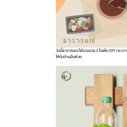
วันนี้ธารารมณ์ได้รวบรวม 3 ไอเดีย DIY กระถา
ให้กับบ้านอีกด้วย