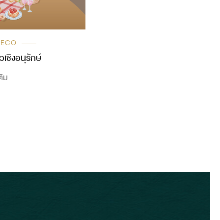
 ECO
วเชิงอนุรักษ์
ติม