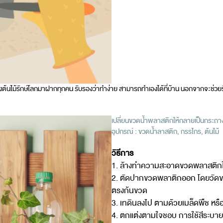
งต้นไม้รักษ์โลกมาฝากทุกคน รับรองว่าทำง่าย สามารถทำเองได้ที่บ้าน นอกจากจะช่วย
เปลี่ยนขวดน้ำพลาสติกให้กลายเป็นกระถาง
อุปกรณ์ : ขวดน้ำลาสติก, กรรไกร, ต้นไม้
วิธีการ
1. ล้างทำความสะอาดขวดพลาสติกให
2. ตัดปากขวดพลาติกออก โดยวัดขน
ตรงก้นขวด
3. เทดินลงไป ตามด้วยเมล็ดพืช หรือ
4. ตกแต่งตามใจชอบ การใช้สีระบา