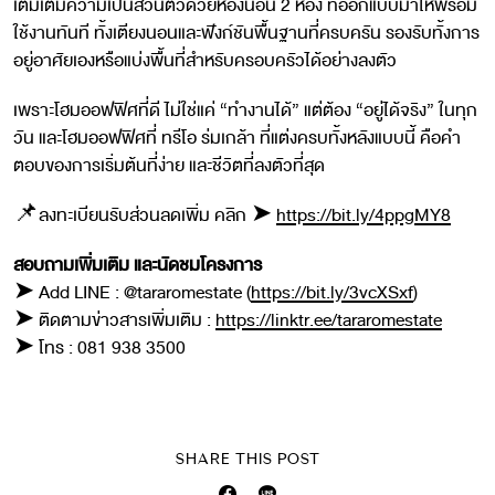
เติมเต็มความเป็นส่วนตัวด้วยห้องนอน 2 ห้อง ที่ออกแบบมาให้พร้อม
ใช้งานทันที ทั้งเตียงนอนและฟังก์ชันพื้นฐานที่ครบครัน รองรับทั้งการ
อยู่อาศัยเองหรือแบ่งพื้นที่สำหรับครอบครัวได้อย่างลงตัว
เพราะโฮมออฟฟิศที่ดี ไม่ใช่แค่ “ทำงานได้” แต่ต้อง “อยู่ได้จริง” ในทุก
วัน และโฮมออฟฟิศที่ ทรีโอ ร่มเกล้า ที่แต่งครบทั้งหลังแบบนี้ คือคำ
ตอบของการเริ่มต้นที่ง่าย และชีวิตที่ลงตัวที่สุด
📌ลงทะเบียนรับส่วนลดเพิ่ม คลิก ➤
https://bit.ly/4ppgMY8
สอบถามเพิ่มเติม และนัดชมโครงการ
➤ Add LINE : @tararomestate (
https://bit.ly/3vcXSxf
)
➤ ติดตามข่าวสารเพิ่มเติม :
https://linktr.ee/tararomestate
➤ โทร : 081 938 3500
SHARE THIS POST