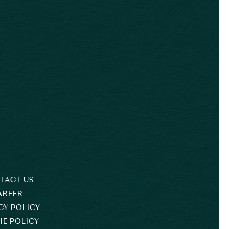
TACT US
AREER
CY POLICY
E POLICY