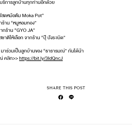
บริการลูกบ้านทุกท่านอีกด้วย
าแฟสดหม้อต้ม Moka Pot”
ากร้าน “หมูหอมทอง”
นๆ จากร้าน “GYO JA”
ให้เลือก จากร้าน “ปุ๊ ปังระเบิด”
 มาร่วมเป็นลูกบ้านของ “ธารารมณ์” กันได้น้า
ณ์ คลิก>>
https://bit.ly/3IdQncJ
SHARE THIS POST