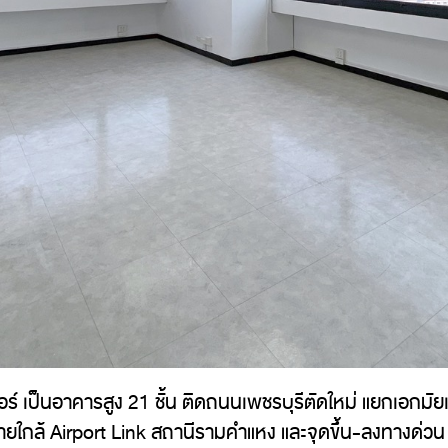
์ เป็นอาคารสูง 21 ชั้น ติดถนนเพชรบุรีตัดใหม่ แยกเอกมัยเ
ยใกล้ Airport Link สถานีรามคำแหง และจุดขึ้น-ลงทางด่ว