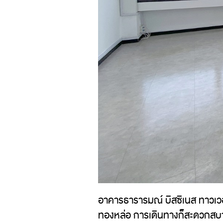
อาคารธารารมณ์ บิสซิเนส ทาวเวอร
ทองหล่อ การเดินทางก็สะดวกสบา