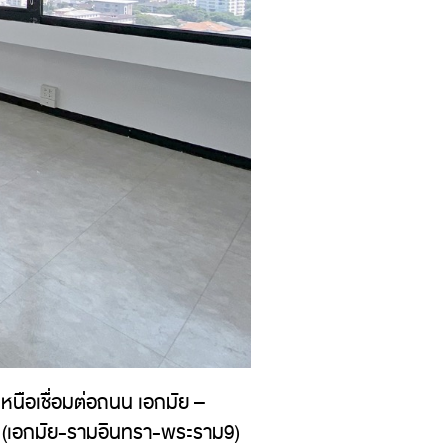
หนือเชื่อมต่อถนน เอกมัย –
น (เอกมัย-รามอินทรา-พระราม9)