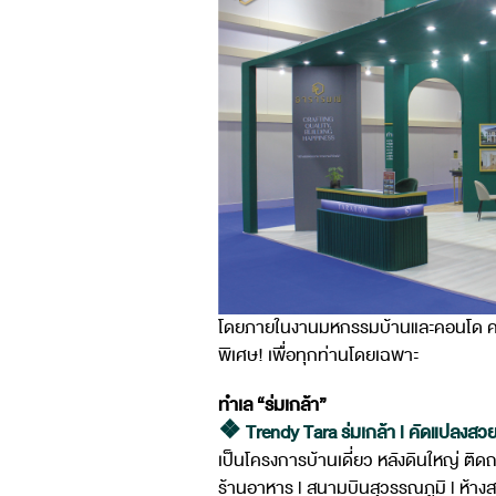
โดยภายในงานมหกรรมบ้านและคอนโด ครั้ง
พิเศษ! เพื่อทุกท่านโดยเฉพาะ
ทำเล “ร่มเกล้า”
❖ Trendy Tara ร่มเกล้า l คัดแปลงสว
เป็นโครงการบ้านเดี่ยว หลังดินใหญ่ ติ
ร้านอาหาร l สนามบินสุวรรณภูมิ l ห้าง