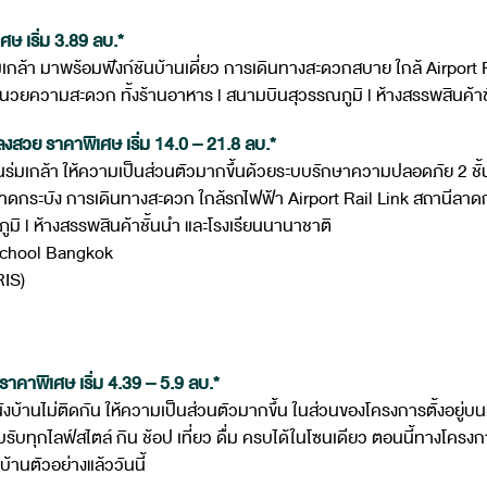
ษ เริ่ม 3.89 ลบ.*
ล้า มาพร้อมฟังก์ชันบ้านเดี่ยว การเดินทางสะดวกสบาย ใกล้ Airport R
อำนวยความสะดวก ทั้งร้านอาหาร l สนามบินสุวรรณภูมิ l ห้างสรรพสินค้าช
งสวย ราคาพิเศษ เริ่ม 14.0 – 21.8 ลบ.*
นนร่มเกล้า ให้ความเป็นส่วนตัวมากขึ้นด้วยระบบรักษาความปลอดภัย 2 ชั้
ดกระบัง การเดินทางสะดวก ใกล้รถไฟฟ้า Airport Rail Link สถานีลาดกระ
มิ l ห้างสรรพสินค้าชั้นนำ และโรงเรียนนานาชาติ
 School Bangkok
RIS)
คาพิเศษ เริ่ม 4.39 – 5.9 ลบ.*
นังบ้านไม่ติดกัน ให้ความเป็นส่วนตัวมากขึ้น ในส่วนของโครงการตั้งอย
รับทุกไลฟ์สไตล์ กิน ช้อป เที่ยว ดื่ม ครบได้ในโซนเดียว ตอนนี้ทางโครงกา
้านตัวอย่างแล้ววันนี้