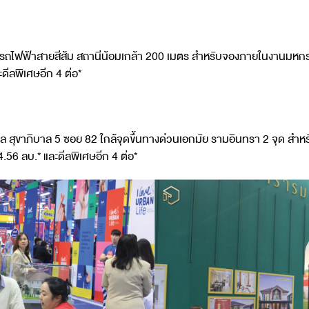
ล้รถไฟฟ้าสายสีส้ม สถานีน้อมเกล้า 200 เมตร สำหรับจองภายในงานมหกรรม
ดีลพิเศษอีก 4 ต่อ*
ี่วัชรพล สุขาภิบาล 5 ซอย 82 ใกล้จุดขึ้นทางด่วนเอกมัย รามอินทรา 2 จ
4.56 ลบ.* และดีลพิเศษอีก 4 ต่อ*