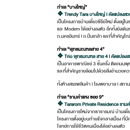
ทำเล “บางใหญ่”
❖ Trendy Tara บางใหญ่ l คัดแปลงสวย 
เป็นโครงการบ้านเดี่ยวซีรีย์ใหม่ ตั้ง
และ Modern ได้อย่างลงตัว อีกทั้งยังเด
ถ.นครอินทร์ l ถ.ปิ่นเกล้า และที่สำคั
ทำเล “พุทธมณฑลสาย 4”
❖ Trio พุทธมณฑล สาย 4 l คัดแปลงสวย
เป็นอาคารพาณิชย์ 3 ชั้นครึ่ง ติดถนนพุท
และที่สำคัญรายล้อมไปด้วยสิ่งอำนวยค
ทั้งห้างสรรพสินค้า l โรงพยาบาล l ส
ทำเล “รามคำแหง ซอย 9”
❖ Tararom Private Residence รามคำแห
เป็นโครงการใหม่จากธารารมณ์ บ้านเดี่ยว
โครงการตั้งอยู่บนทำเลใจกลางเมือง ที่
โจทย์การใช้ชีวิตคนเมืองได้อย่างลงตัว