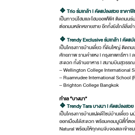
❖ Trio ร่มเกล้า l คัดแปลงสวย ราคาพิเศ
เป็นทาวน์โฮมและโฮมออฟฟิศ ติดถนนร่มเก
ต่อถนนหลักหลายสาย อีกทั้งยังใกล้สิ่ง
❖ Trendy Exclusive ร่มเกล้า l คัดแปล
เป็นโครงการบ้านเดี่ยว ที่ดินใหญ่ ติดถ
ศักยภาพ รามคำแหง l กรุงเทพกรีฑา l ลา
สะดวก ทั้งร้านอาหาร l สนามบินสุวรรณภู
– Wellington College International
– Ruamrudee International School (
– Brighton College Bangkok
ทำเล “บางนา”
❖ Trendy Tara บางนา l คัดแปลงสวย รา
เป็นโครงการบ้านแฝดดีไซน์บ้านเดี่ยว ผ
ออกเมืองได้สะดวก พร้อมคอมมูนิตี้ที่ตอบ
Natural พร้อมให้ทุกคนจับจองและเข้าชมบ