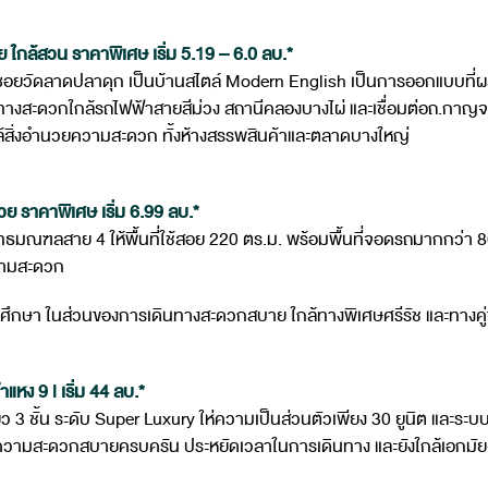
ใกล้สวน ราคาพิเศษ เริ่ม 5.19 – 6.0 ลบ.*
อยู่ในซอยวัดลาดปลาดุก เป็นบ้านสไตล์ Modern English เป็นการออกแบบ
ินทางสะดวกใกล้รถไฟฟ้าสายสีม่วง สถานีคลองบางไผ่ และเชื่อมต่อถ.กาญจน
ญใกล้สิ่งอำนวยความสะดวก ทั้งห้างสรรพสินค้าและตลาดบางใหญ่
 ราคาพิเศษ เริ่ม 6.99 ลบ.*
ธมณฑลสาย 4 ให้พื้นที่ใช้สอย 220 ตร.ม. พร้อมพื้นที่จอดรถมากกว่า 80 คั
วามสะดวก
ถานศึกษา ในส่วนของการเดินทางสะดวกสบาย ใกล้ทางพิเศษศรีรัช และทาง
ง 9 l เริ่ม 44 ลบ.*
 3 ชั้น ระดับ Super Luxury ให่ความเป็นส่วนตัวเพียง 30 ยูนิต และระบบร
มีความสะดวกสบายครบครัน ประหยัดเวลาในการเดินทาง และยังใกล้เอกมัย-ท