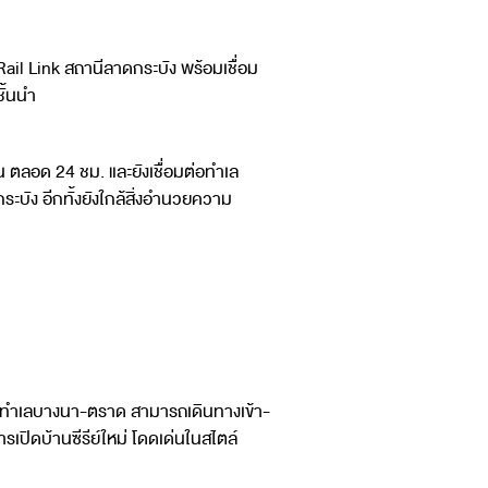
ail Link สถานีลาดกระบัง พร้อมเชื่อม
ั้นนำ
น ตลอด 24 ชม. และยังเชื่อมต่อทำเล
บัง อีกทั้งยังใกล้สิ่งอำนวยความ
ู่บนทำเลบางนา-ตราด สามารถเดินทางเข้า-
รเปิดบ้านซีรีย์ใหม่ โดดเด่นในสไตล์