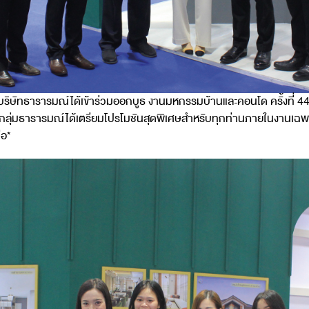
มบริษัทธารารมณ์ได้เข้าร่วมออกบูธ งานมหกรรมบ้านและคอนโด ครั้งที่
ทางกลุ่มธารารมณ์ได้เตรียมโปรโมชันสุดพิเศษสำหรับทุกท่านภายในงานเฉ
่อ*