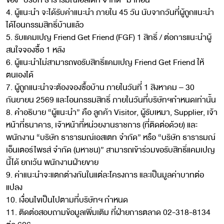
ของ “บริษัท ธารารมณ์เอสเตท จำกัด” มาก่อน
4. ผู้แนะนำ จะได้รับค่าแนะนำ ภายใน 45 วัน นับจากวันที่ผู้ถูกแนะนำ
ได้โอนกรรมสิทธิ์บ้านแล้ว
5. รับแคมเปญ Friend Get Friend (FGF) 1 สิทธิ์ / ต่อการแนะนำผู้
สนใจจองซื้อ 1 หลัง
6. ผู้แนะนำไม่สามารถขอรับสิทธิ์แคมเปญ Friend Get Friend ให้
ตนเองได้
7. ผู้ถูกแนะนำจะต้องจองซื้อบ้าน ภายในวันที่ 1 สิงหาคม – 30
กันยายน 2569 และโอนกรรมสิทธิ์ ภายในวันที่บริษัทฯกำหนดเท่านั้น
8. คำอธิบาย “ผู้แนะนำ” คือ ลูกค้า Visitor, ผู้รับเหมา, Supplier, เจ้า
หน้าที่ธนาคาร, เจ้าหน้าที่หน่วยงานราชการ (ที่ติดต่อด้วย) และ
พนักงาน “บริษัท ธารารมณ์เอสเตท จำกัด” หรือ “บริษัท ธารารมณ์
เอ็นเตอร์ไพรส์ จำกัด (มหาชน)” สามารถเข้าร่วมขอรับสิทธิ์แคมเปญ
นี้ได้ ยกเว้น พนักงานฝ่ายขาย
9. ค่าแนะนำจะแตกต่างกันในแต่ละโครงการ และเป็นมูลค่าบาทต่อ
แปลง
10. เงื่อนไขเป็นไปตามที่บริษัทฯ กำหนด
11. ติดต่อสอบถามข้อมูลเพิ่มเติม ที่ฝ่ายการตลาด 02-318-8134