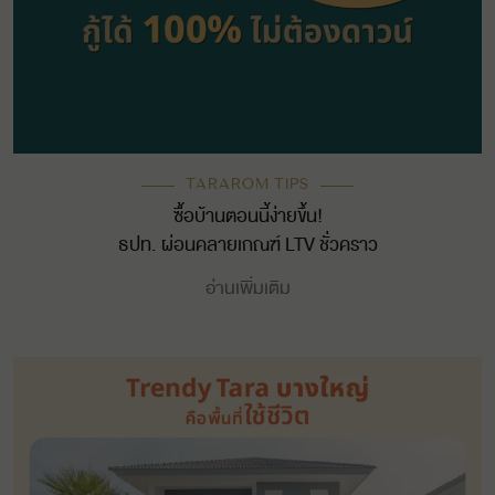
TARAROM TIPS
ซื้อบ้านตอนนี้ง่ายขึ้น!
ธปท. ผ่อนคลายเกณฑ์ LTV ชั่วคราว
อ่านเพิ่มเติม